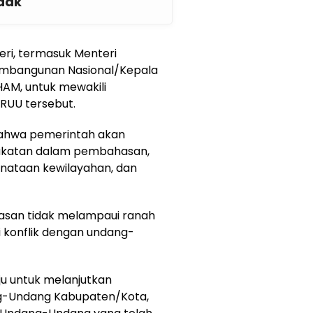
ndak
ri, termasuk Menteri
embangunan Nasional/Kepala
AM, untuk mewakili
RUU tersebut.
ahwa pemerintah akan
akatan dalam pembahasan,
nataan kewilayahan, dan
san tidak melampaui ranah
i konflik dengan undang-
ju untuk melanjutkan
-Undang Kabupaten/Kota,