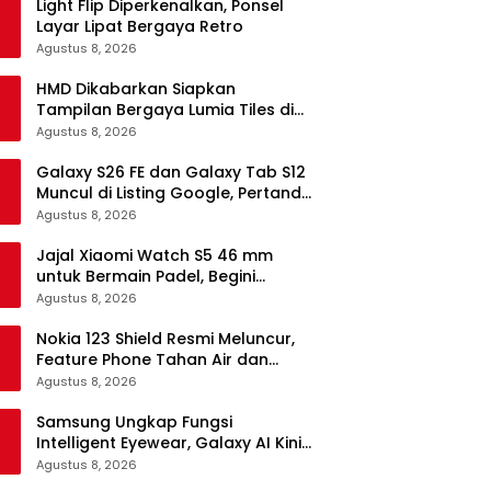
Light Flip Diperkenalkan, Ponsel
Layar Lipat Bergaya Retro
Agustus 8, 2026
HMD Dikabarkan Siapkan
Tampilan Bergaya Lumia Tiles di
Ponsel Android
Agustus 8, 2026
Galaxy S26 FE dan Galaxy Tab S12
Muncul di Listing Google, Pertanda
Segera Rilis?
Agustus 8, 2026
Jajal Xiaomi Watch S5 46 mm
untuk Bermain Padel, Begini
Kemampuannya
Agustus 8, 2026
Nokia 123 Shield Resmi Meluncur,
Feature Phone Tahan Air dan
Debu
Agustus 8, 2026
Samsung Ungkap Fungsi
Intelligent Eyewear, Galaxy AI Kini
Bisa Diakses Tanpa Layar
Agustus 8, 2026