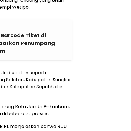
n Undang-Undang yang telah
empi Wetipo.
Barcode Tiket di
ibatkan Penumpang
am
 kabupaten seperti
g Selatan, Kabupaten Sungkai
dan Kabupaten Seputih dari
entang Kota Jambi, Pekanbaru,
 di beberapa provinsi.
DPR RI, menjelaskan bahwa RUU