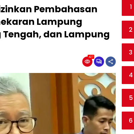
1
izinkan Pembahasan
mekaran Lampung
2
g Tengah, dan Lampung
3
427
4
5
6