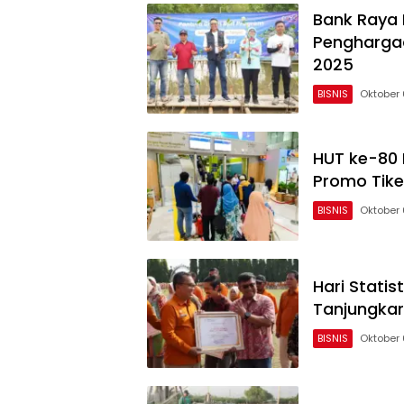
Bank Raya 
Penghargaa
2025
BISNIS
Oktober 
HUT ke-80 
Promo Tike
BISNIS
Oktober 
Hari Statis
Tanjungkar
BISNIS
Oktober 