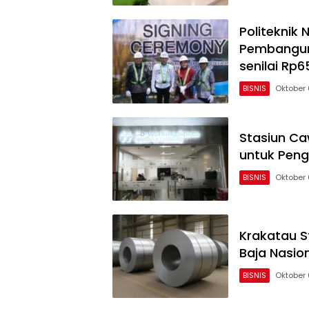
Politeknik
Pembangun
senilai Rp65
BISNIS
Oktober 
Stasiun Ca
untuk Pen
BISNIS
Oktober 
Krakatau S
Baja Nasio
BISNIS
Oktober 