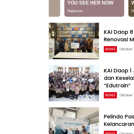
KAI Daop 8
Renovasi M
BISNIS
Oktober 
KAI Daop 1
dan Kesela
“Edutrain”
BISNIS
Oktober 
Pelindo Pa
Kelancara
BISNIS
Oktober 