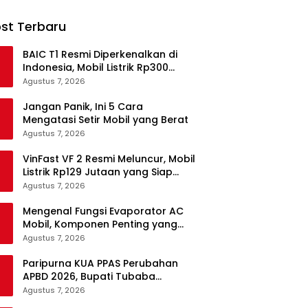
st Terbaru
BAIC T1 Resmi Diperkenalkan di
Indonesia, Mobil Listrik Rp300
Jutaan Siap Ramaikan Pasar EV
Agustus 7, 2026
Jangan Panik, Ini 5 Cara
Mengatasi Setir Mobil yang Berat
Agustus 7, 2026
VinFast VF 2 Resmi Meluncur, Mobil
Listrik Rp129 Jutaan yang Siap
Jadi Alternatif Pengganti Motor
Agustus 7, 2026
Mengenal Fungsi Evaporator AC
Mobil, Komponen Penting yang
Sering Terlupakan
Agustus 7, 2026
Paripurna KUA PPAS Perubahan
APBD 2026, Bupati Tubaba
Targetkan Pendapatan Daerah
Agustus 7, 2026
Rp820,3 Miliar