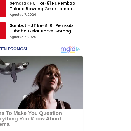
Semarak HUT ke-81 RI, Pemkab
Tulang Bawang Gelar Lomba
Senam Udang Manis
Agustus 7, 2026
Sambut HUT ke-81 RI, Pemkab
Tubaba Gelar Korve Gotong
Royong dan Bersih-Bersih
Agustus 7, 2026
Serentak