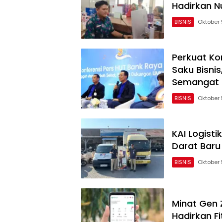
Hadirkan N
BISNIS
Oktober 
Perkuat Ko
Saku Bisni
Semangat 
BISNIS
Oktober 
KAI Logisti
Darat Bar
BISNIS
Oktober 
Minat Gen 
Hadirkan Fi