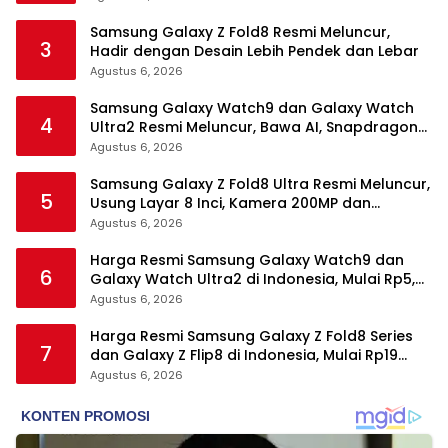
Samsung Galaxy Z Fold8 Resmi Meluncur,
3
Hadir dengan Desain Lebih Pendek dan Lebar
Agustus 6, 2026
Samsung Galaxy Watch9 dan Galaxy Watch
4
Ultra2 Resmi Meluncur, Bawa AI, Snapdragon
Wear Elite, dan Fitur Kesehatan Baru
Agustus 6, 2026
Samsung Galaxy Z Fold8 Ultra Resmi Meluncur,
5
Usung Layar 8 Inci, Kamera 200MP dan
Snapdragon 8 Elite Gen 5
Agustus 6, 2026
Harga Resmi Samsung Galaxy Watch9 dan
6
Galaxy Watch Ultra2 di Indonesia, Mulai Rp5,9
Jutaan
Agustus 6, 2026
Harga Resmi Samsung Galaxy Z Fold8 Series
7
dan Galaxy Z Flip8 di Indonesia, Mulai Rp19
Jutaan
Agustus 6, 2026