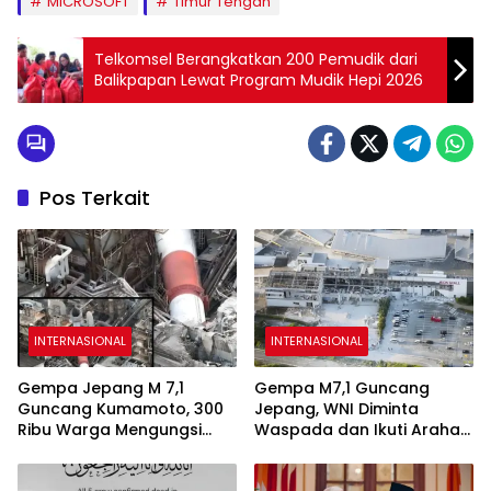
MICROSOFT
Timur Tengah
Telkomsel Berangkatkan 200 Pemudik dari
Balikpapan Lewat Program Mudik Hepi 2026
Pos Terkait
INTERNASIONAL
INTERNASIONAL
Gempa Jepang M 7,1
Gempa M7,1 Guncang
Guncang Kumamoto, 300
Jepang, WNI Diminta
Ribu Warga Mengungsi
Waspada dan Ikuti Arahan
dan 13 Orang Tewas
Otoritas