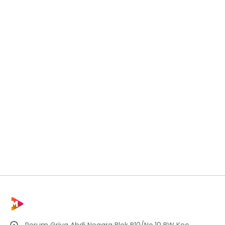
Perum Griya Abdi Negara Blok B10/No.10 BW Kec.