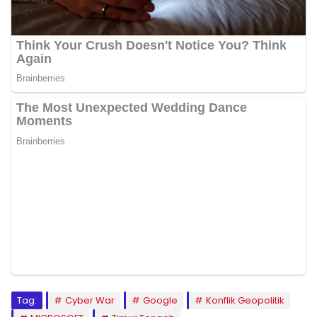
Tag:
Cyber War
Google
Konflik Geopolitik