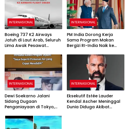
INTERNASIONAL
INTERNASIONAL
Boeing 737 K2 Airways
PM India Dorong Kerja
Jatuh di Laut Arab, Seluruh
Sama Program Makan
Lima Awak Pesawat
Bergizi RI-India Naik ke
Dipastikan Tewas
Level Lebih Tinggi
INTERNASIONAL
INTERNASIONAL
Dewi Soekarno Jalani
Eksekutif Estée Lauder
Sidang Dugaan
Kendal Ascher Meninggal
Penganiayaan di Tokyo,
Dunia Diduga Akibat
Akui Sulit Mengendalikan
Komplikasi Filler Kosmetik
Emosi