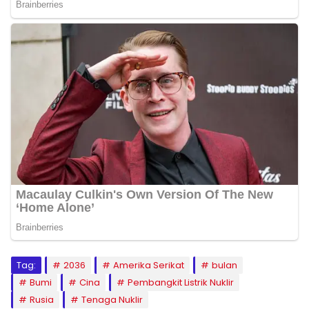
Tag:
2036
Amerika Serikat
bulan
Bumi
Cina
Pembangkit Listrik Nuklir
Rusia
Tenaga Nuklir