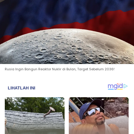
Rusia Ingin Bangun Reaktor Nuklir di Bulan, Target Sebelum 2036!