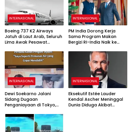
INTERNASIONAL
INTERNASIONAL
Boeing 737 K2 Airways
PM India Dorong Kerja
Jatuh di Laut Arab, Seluruh
Sama Program Makan
Lima Awak Pesawat
Bergizi RI-India Naik ke
Dipastikan Tewas
Level Lebih Tinggi
INTERNASIONAL
INTERNASIONAL
Dewi Soekarno Jalani
Eksekutif Estée Lauder
Sidang Dugaan
Kendal Ascher Meninggal
Penganiayaan di Tokyo,
Dunia Diduga Akibat
Akui Sulit Mengendalikan
Komplikasi Filler Kosmetik
Emosi