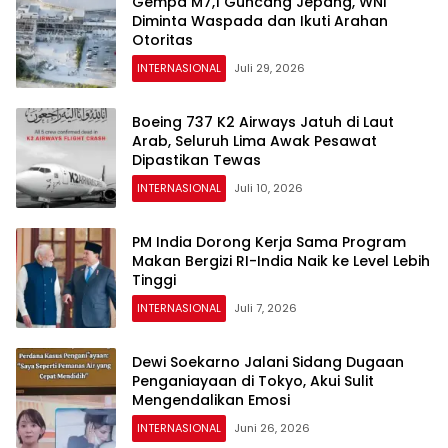
Gempa M7,1 Guncang Jepang, WNI
Diminta Waspada dan Ikuti Arahan
Otoritas
INTERNASIONAL
Juli 29, 2026
Boeing 737 K2 Airways Jatuh di Laut
Arab, Seluruh Lima Awak Pesawat
Dipastikan Tewas
INTERNASIONAL
Juli 10, 2026
PM India Dorong Kerja Sama Program
Makan Bergizi RI-India Naik ke Level Lebih
Tinggi
INTERNASIONAL
Juli 7, 2026
Dewi Soekarno Jalani Sidang Dugaan
Penganiayaan di Tokyo, Akui Sulit
Mengendalikan Emosi
INTERNASIONAL
Juni 26, 2026