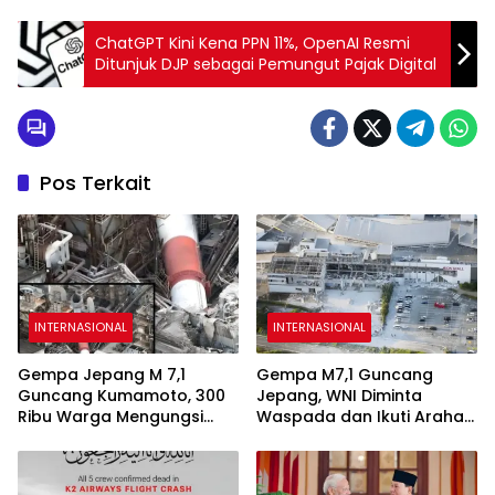
ChatGPT Kini Kena PPN 11%, OpenAI Resmi
Ditunjuk DJP sebagai Pemungut Pajak Digital
Pos Terkait
INTERNASIONAL
INTERNASIONAL
Gempa Jepang M 7,1
Gempa M7,1 Guncang
Guncang Kumamoto, 300
Jepang, WNI Diminta
Ribu Warga Mengungsi
Waspada dan Ikuti Arahan
dan 13 Orang Tewas
Otoritas