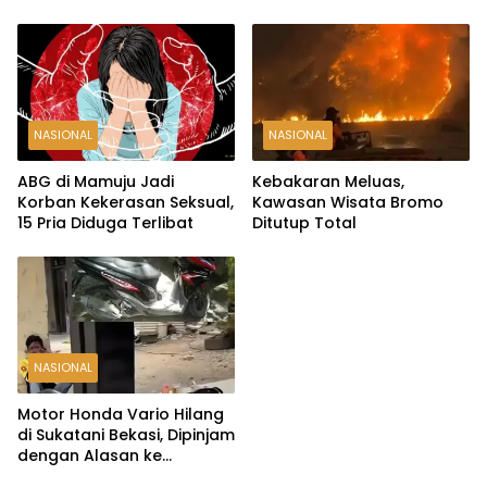
Miliar Raib
Siap
NASIONAL
NASIONAL
ABG di Mamuju Jadi
Kebakaran Meluas,
Korban Kekerasan Seksual,
Kawasan Wisata Bromo
15 Pria Diduga Terlibat
Ditutup Total
NASIONAL
Motor Honda Vario Hilang
di Sukatani Bekasi, Dipinjam
dengan Alasan ke
Indomaret Malah Tak