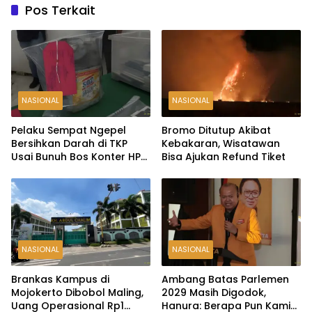
Pos Terkait
NASIONAL
NASIONAL
Pelaku Sempat Ngepel
Bromo Ditutup Akibat
Bersihkan Darah di TKP
Kebakaran, Wisatawan
Usai Bunuh Bos Konter HP
Bisa Ajukan Refund Tiket
Ambarawa
NASIONAL
NASIONAL
Brankas Kampus di
Ambang Batas Parlemen
Mojokerto Dibobol Maling,
2029 Masih Digodok,
Uang Operasional Rp1
Hanura: Berapa Pun Kami