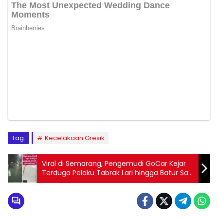
Tag:
Kecelakaan Gresik
Viral di Semarang, Pengemudi GoCar Kejar
Terduga Pelaku Tabrak Lari hingga Batur Sari,
Minta Tanggung Jawab