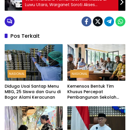
Luwu Utara, Warganet Soroti Akses
Kendaraan Darurat
Pos Terkait
NASIONAL
NASIONAL
Diduga Usai Santap Menu
Kemensos Bentuk Tim
MBG, 25 Siswa dan Guru di
Khusus Percepat
Bogor Alami Keracunan
Pembangunan Sekolah
Rakyat Permanen