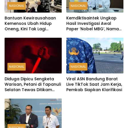
NASIONAL
NASIONAL
Bantuan Kewirausahaan
Kemdiktisaintek Ungkap
Kemensos Ubah Hidup
Hasil Investigasi Awal
Oneng, Kini Tak Lagi
Paper ‘Nobel MBG’, Nama
Mengemis
Penulis Diduga
Dicantumkan Tanpa
Persetujuan
NASIONAL
NASIONAL
Diduga Dipicu Sengketa
Viral ASN Bandung Barat
Warisan, Petani di Tapanuli
Live TikTok Saat Jam Kerja,
Selatan Tewas Ditikam
Pemkab Siapkan Klarifikasi
Adik Kandung
NASIONAL