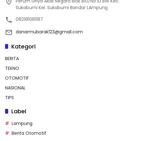
Perum Griya Abdi Negara Blok B10/No.10 BW Kec.
Sukabumi Kel. Sukabumi Bandar LAmpung
082181081187
danarmubarak123@gmail.com
Kategori
BERITA
TEKNO
OTOMOTIF
NASIONAL
TIPS
Label
Lampung
Berita Otomotif