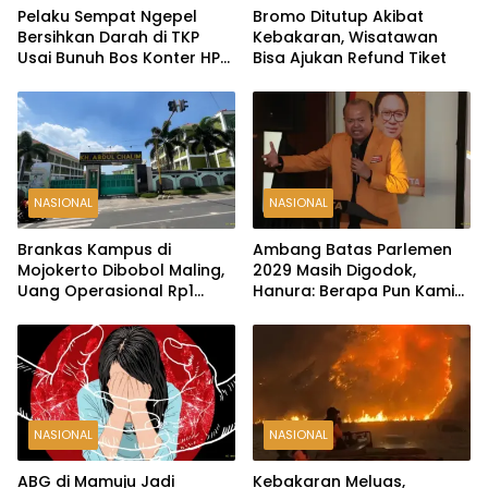
Pelaku Sempat Ngepel
Bromo Ditutup Akibat
Bersihkan Darah di TKP
Kebakaran, Wisatawan
Usai Bunuh Bos Konter HP
Bisa Ajukan Refund Tiket
Ambarawa
NASIONAL
NASIONAL
Brankas Kampus di
Ambang Batas Parlemen
Mojokerto Dibobol Maling,
2029 Masih Digodok,
Uang Operasional Rp1
Hanura: Berapa Pun Kami
Miliar Raib
Siap
NASIONAL
NASIONAL
ABG di Mamuju Jadi
Kebakaran Meluas,