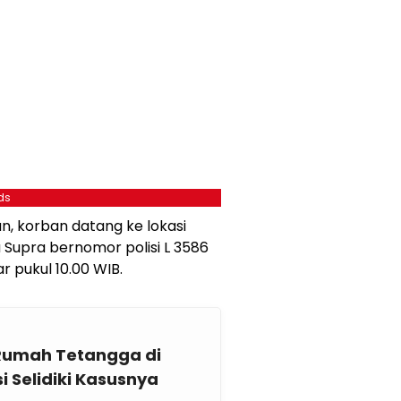
ds
n, korban datang ke lokasi
upra bernomor polisi L 3586
r pukul 10.00 WIB.
 Rumah Tetangga di
 Selidiki Kasusnya