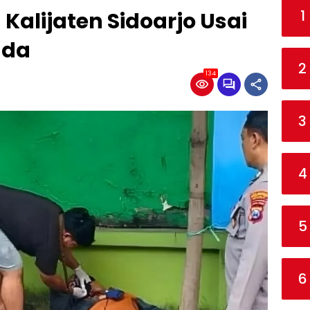
1
 Kalijaten Sidoarjo Usai
ada
2
134
3
4
5
6