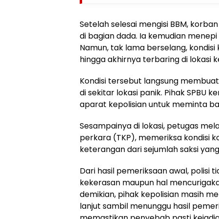
Setelah selesai mengisi BBM, korban
di bagian dada. Ia kemudian menepi d
Namun, tak lama berselang, kondis
hingga akhirnya terbaring di lokasi k
Kondisi tersebut langsung membua
di sekitar lokasi panik. Pihak SPBU
aparat kepolisian untuk meminta b
Sesampainya di lokasi, petugas mel
perkara (TKP), memeriksa kondisi k
keterangan dari sejumlah saksi yang
Dari hasil pemeriksaan awal, polis
kekerasan maupun hal mencurigaka
demikian, pihak kepolisian masih m
lanjut sambil menunggu hasil pemer
memastikan penyebab pasti kejadia