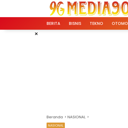
Langsung
ke
konten
BERITA
BISNIS
TEKNO
OTOMO
×
Beranda
NASIONAL
NASIONAL