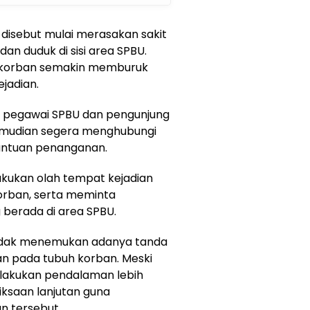
 disebut mulai merasakan sakit
an duduk di sisi area SPBU.
i korban semakin memburuk
ejadian.
t pegawai SPBU dan pengunjung
 kemudian segera menghubungi
antuan penanganan.
akukan olah tempat kejadian
orban, serta meminta
 berada di area SPBU.
i tidak menemukan adanya tanda
n pada tubuh korban. Meski
elakukan pendalaman lebih
iksaan lanjutan guna
n tersebut.