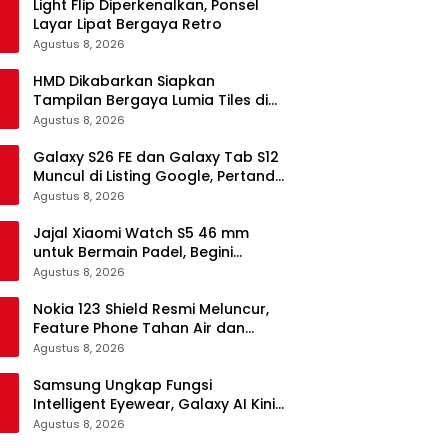
Light Flip Diperkenalkan, Ponsel
Layar Lipat Bergaya Retro
Agustus 8, 2026
HMD Dikabarkan Siapkan
Tampilan Bergaya Lumia Tiles di
Ponsel Android
Agustus 8, 2026
Galaxy S26 FE dan Galaxy Tab S12
Muncul di Listing Google, Pertanda
Segera Rilis?
Agustus 8, 2026
Jajal Xiaomi Watch S5 46 mm
untuk Bermain Padel, Begini
Kemampuannya
Agustus 8, 2026
Nokia 123 Shield Resmi Meluncur,
Feature Phone Tahan Air dan
Debu
Agustus 8, 2026
Samsung Ungkap Fungsi
Intelligent Eyewear, Galaxy AI Kini
Bisa Diakses Tanpa Layar
Agustus 8, 2026