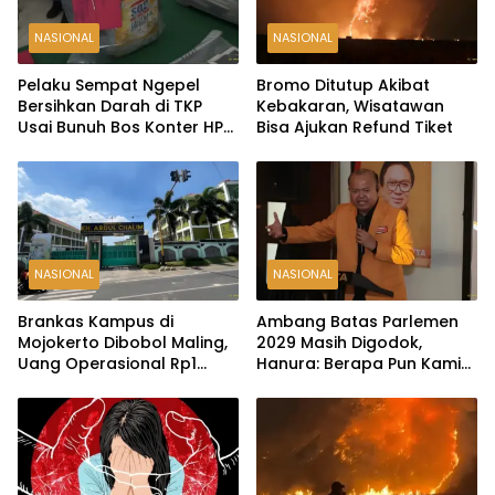
NASIONAL
NASIONAL
Pelaku Sempat Ngepel
Bromo Ditutup Akibat
Bersihkan Darah di TKP
Kebakaran, Wisatawan
Usai Bunuh Bos Konter HP
Bisa Ajukan Refund Tiket
Ambarawa
NASIONAL
NASIONAL
Brankas Kampus di
Ambang Batas Parlemen
Mojokerto Dibobol Maling,
2029 Masih Digodok,
Uang Operasional Rp1
Hanura: Berapa Pun Kami
Miliar Raib
Siap