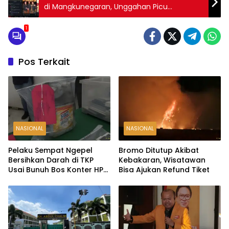
di Mangkunegaran, Unggahan Picu
Perdebatan di Media Sosial
1
Pos Terkait
NASIONAL
NASIONAL
Pelaku Sempat Ngepel
Bromo Ditutup Akibat
Bersihkan Darah di TKP
Kebakaran, Wisatawan
Usai Bunuh Bos Konter HP
Bisa Ajukan Refund Tiket
Ambarawa