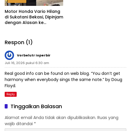
Motor Honda Vario Hilang
di Sukatani Bekasi, Dipinjam
dengan Alasan ke
Indomaret Malah Tak
Kembali
Respon (1)
Vorbelutr Ioperbir
Juli 16, 2026 pukul 6:30 am
Real good info can be found on web blog. “You don’t get
harmony when everybody sings the same note.” by Doug
Floyd.
Reply
Tinggalkan Balasan
Alamat email Anda tidak akan dipublikasikan.
Ruas yang
wajib ditandai
*