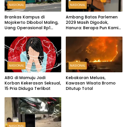
NASIONAL
NASIONAL
Brankas Kampus di
Ambang Batas Parlemen
Mojokerto Dibobol Maling,
2029 Masih Digodok,
Uang Operasional Rp1
Hanura: Berapa Pun Kami
Miliar Raib
Siap
NASIONAL
NASIONAL
ABG di Mamuju Jadi
Kebakaran Meluas,
Korban Kekerasan Seksual,
Kawasan Wisata Bromo
15 Pria Diduga Terlibat
Ditutup Total
NASIONAL