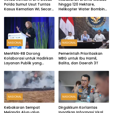
Polda Sumut Usut Tuntas
hingga 120 Hektare,
Kasus Kematian WL Secara
Helikopter Water Bombing
Transparan
Disiagakan
NASIONAL
NASIONAL
MenPAN-RB Dorong
Pemerintah Prioritaskan
Kolaborasi untuk Hadirkan
MBG untuk Ibu Hamil,
Layanan Publik yang
Balita, dan Daerah 3T
Terintegrasi dan Inklusif
NASIONAL
NASIONAL
Kebakaran Sempat
Dirgakkum Korlantas
Melanda Alun-alun
Ingatkan Informasi Viral