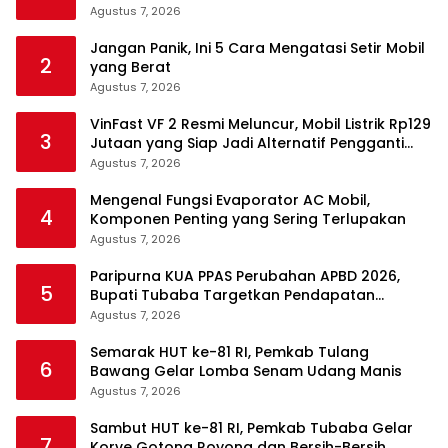
Pasar EV
Agustus 7, 2026
Jangan Panik, Ini 5 Cara Mengatasi Setir Mobil
2
yang Berat
Agustus 7, 2026
VinFast VF 2 Resmi Meluncur, Mobil Listrik Rp129
3
Jutaan yang Siap Jadi Alternatif Pengganti
Motor
Agustus 7, 2026
Mengenal Fungsi Evaporator AC Mobil,
4
Komponen Penting yang Sering Terlupakan
Agustus 7, 2026
Paripurna KUA PPAS Perubahan APBD 2026,
5
Bupati Tubaba Targetkan Pendapatan
Daerah Rp820,3 Miliar
Agustus 7, 2026
Semarak HUT ke-81 RI, Pemkab Tulang
6
Bawang Gelar Lomba Senam Udang Manis
Agustus 7, 2026
Sambut HUT ke-81 RI, Pemkab Tubaba Gelar
7
Korve Gotong Royong dan Bersih-Bersih