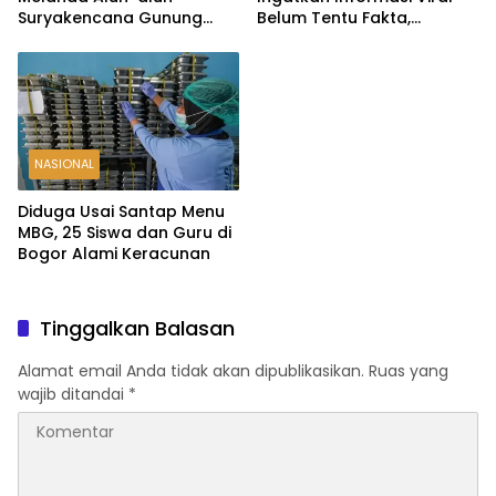
Suryakencana Gunung
Belum Tentu Fakta,
Gede, Api Berhasil
Masyarakat Diminta
Dipadamkan
Waspadai Hoaks
NASIONAL
Diduga Usai Santap Menu
MBG, 25 Siswa dan Guru di
Bogor Alami Keracunan
Tinggalkan Balasan
Alamat email Anda tidak akan dipublikasikan.
Ruas yang
wajib ditandai
*