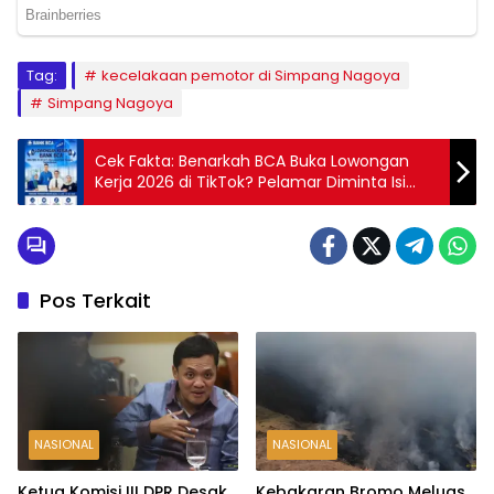
Tag:
kecelakaan pemotor di Simpang Nagoya
Simpang Nagoya
Cek Fakta: Benarkah BCA Buka Lowongan
Kerja 2026 di TikTok? Pelamar Diminta Isi
Data Pribadi
Pos Terkait
NASIONAL
NASIONAL
Ketua Komisi III DPR Desak
Kebakaran Bromo Meluas