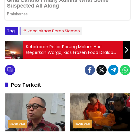
Tag:
kecelakaan Beran Sleman
Kebakaran Pasar Parung Malam Hari
Gegerkan Warga, Kios Frozen Food Dilalap
Api
Pos Terkait
NASIONAL
NASIONAL