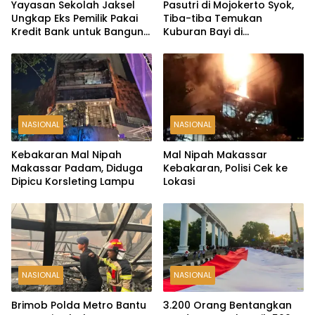
Yayasan Sekolah Jaksel
Pasutri di Mojokerto Syok,
Ungkap Eks Pemilik Pakai
Tiba-tiba Temukan
Kredit Bank untuk Bangun
Kuburan Bayi di
Lapangan Padel
Pekarangan Rumah
NASIONAL
NASIONAL
Kebakaran Mal Nipah
Mal Nipah Makassar
Makassar Padam, Diduga
Kebakaran, Polisi Cek ke
Dipicu Korsleting Lampu
Lokasi
NASIONAL
NASIONAL
Brimob Polda Metro Bantu
3.200 Orang Bentangkan