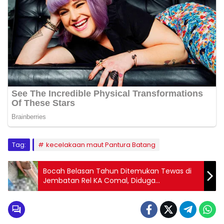
Tag:
kecelakaan maut Pantura Batang
Bocah Belasan Tahun Ditemukan Tewas di
Jembatan Rel KA Comal, Diduga
Terserempet Kereta Api