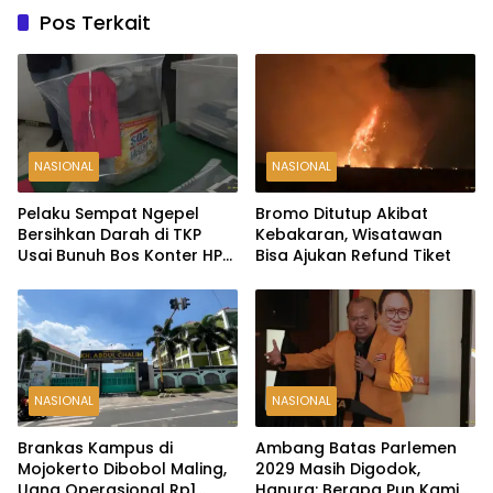
Pos Terkait
NASIONAL
NASIONAL
Pelaku Sempat Ngepel
Bromo Ditutup Akibat
Bersihkan Darah di TKP
Kebakaran, Wisatawan
Usai Bunuh Bos Konter HP
Bisa Ajukan Refund Tiket
Ambarawa
NASIONAL
NASIONAL
Brankas Kampus di
Ambang Batas Parlemen
Mojokerto Dibobol Maling,
2029 Masih Digodok,
Uang Operasional Rp1
Hanura: Berapa Pun Kami