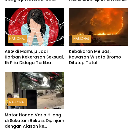
Miliar Raib
Siap
NASIONAL
NASIONAL
ABG di Mamuju Jadi
Kebakaran Meluas,
Korban Kekerasan Seksual,
Kawasan Wisata Bromo
15 Pria Diduga Terlibat
Ditutup Total
NASIONAL
Motor Honda Vario Hilang
di Sukatani Bekasi, Dipinjam
dengan Alasan ke
Indomaret Malah Tak