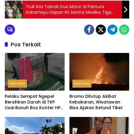
Truk Box Tabrak Dua Motor di Pantura
Indramayu Depan RS Sentra Medika, Tiga
Korban Tewas di Tempat
Pos Terkait
NASIONAL
NASIONAL
Pelaku Sempat Ngepel
Bromo Ditutup Akibat
Bersihkan Darah di TKP
Kebakaran, Wisatawan
Usai Bunuh Bos Konter HP
Bisa Ajukan Refund Tiket
Ambarawa