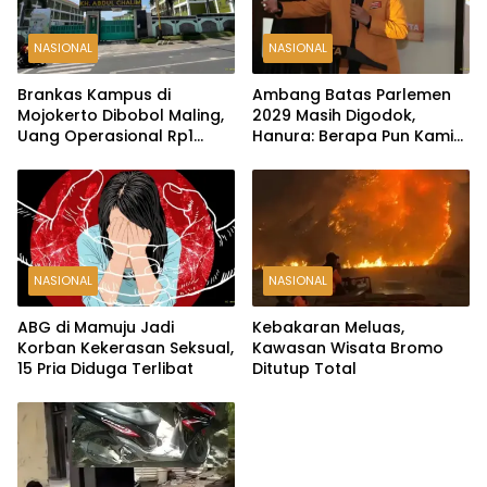
NASIONAL
NASIONAL
Brankas Kampus di
Ambang Batas Parlemen
Mojokerto Dibobol Maling,
2029 Masih Digodok,
Uang Operasional Rp1
Hanura: Berapa Pun Kami
Miliar Raib
Siap
NASIONAL
NASIONAL
ABG di Mamuju Jadi
Kebakaran Meluas,
Korban Kekerasan Seksual,
Kawasan Wisata Bromo
15 Pria Diduga Terlibat
Ditutup Total