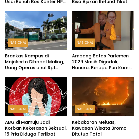
Usai Bunuh Bos Konter HP
Bisa Ajukan Refund Tiket
Ambarawa
NASIONAL
NASIONAL
Brankas Kampus di
Ambang Batas Parlemen
Mojokerto Dibobol Maling,
2029 Masih Digodok,
Uang Operasional Rp1
Hanura: Berapa Pun Kami
Miliar Raib
Siap
NASIONAL
NASIONAL
ABG di Mamuju Jadi
Kebakaran Meluas,
Korban Kekerasan Seksual,
Kawasan Wisata Bromo
15 Pria Diduga Terlibat
Ditutup Total