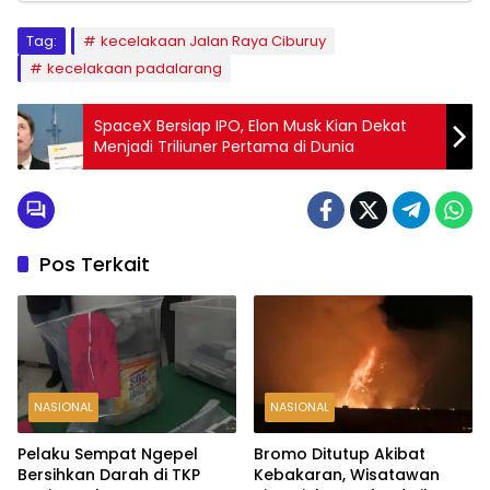
Tag:
kecelakaan Jalan Raya Ciburuy
kecelakaan padalarang
SpaceX Bersiap IPO, Elon Musk Kian Dekat
Menjadi Triliuner Pertama di Dunia
Pos Terkait
NASIONAL
NASIONAL
Pelaku Sempat Ngepel
Bromo Ditutup Akibat
Bersihkan Darah di TKP
Kebakaran, Wisatawan