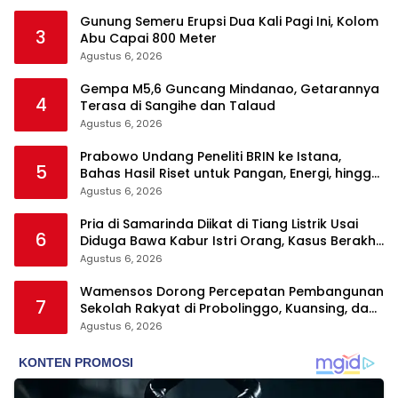
Gunung Semeru Erupsi Dua Kali Pagi Ini, Kolom
3
Abu Capai 800 Meter
Agustus 6, 2026
Gempa M5,6 Guncang Mindanao, Getarannya
4
Terasa di Sangihe dan Talaud
Agustus 6, 2026
Prabowo Undang Peneliti BRIN ke Istana,
5
Bahas Hasil Riset untuk Pangan, Energi, hingga
Sampah
Agustus 6, 2026
Pria di Samarinda Diikat di Tiang Listrik Usai
6
Diduga Bawa Kabur Istri Orang, Kasus Berakhir
Damai
Agustus 6, 2026
Wamensos Dorong Percepatan Pembangunan
7
Sekolah Rakyat di Probolinggo, Kuansing, dan
Polewali Mandar
Agustus 6, 2026