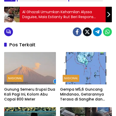
Al Ghazali Umumkan Kehamilan Alyssa
Daguise, Maia Estianty Ikut Beri Respons
Manis
Pos Terkait
NASIONAL
NASIONAL
Gunung Semeru Erupsi Dua
Gempa M5,6 Guncang
Kali Pagi Ini, Kolom Abu
Mindanao, Getarannya
Capai 800 Meter
Terasa di Sangihe dan
Talaud