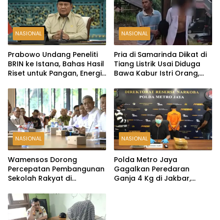
NASIONAL
NASIONAL
Prabowo Undang Peneliti
Pria di Samarinda Diikat di
BRIN ke Istana, Bahas Hasil
Tiang Listrik Usai Diduga
Riset untuk Pangan, Energi,
Bawa Kabur Istri Orang,
hingga Sampah
Kasus Berakhir Damai
NASIONAL
NASIONAL
Wamensos Dorong
Polda Metro Jaya
Percepatan Pembangunan
Gagalkan Peredaran
Sekolah Rakyat di
Ganja 4 Kg di Jakbar,
Probolinggo, Kuansing, dan
Seorang Pengedar
Polewali Mandar
Ditangkap