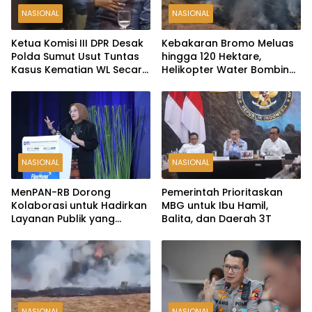
NASIONAL
NASIONAL
Ketua Komisi III DPR Desak
Kebakaran Bromo Meluas
Polda Sumut Usut Tuntas
hingga 120 Hektare,
Kasus Kematian WL Secara
Helikopter Water Bombing
Transparan
Disiagakan
NASIONAL
NASIONAL
MenPAN-RB Dorong
Pemerintah Prioritaskan
Kolaborasi untuk Hadirkan
MBG untuk Ibu Hamil,
Layanan Publik yang
Balita, dan Daerah 3T
Terintegrasi dan Inklusif
NASIONAL
NASIONAL