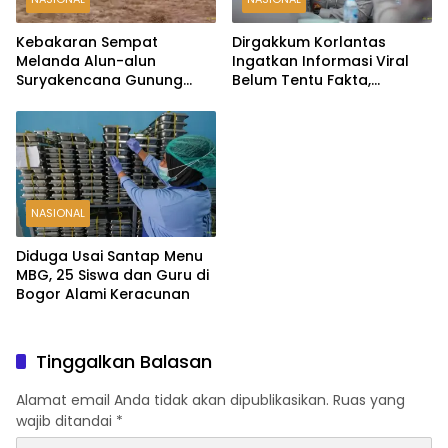
Kebakaran Sempat
Dirgakkum Korlantas
Melanda Alun-alun
Ingatkan Informasi Viral
Suryakencana Gunung
Belum Tentu Fakta,
Gede, Api Berhasil
Masyarakat Diminta
Dipadamkan
Waspadai Hoaks
NASIONAL
Diduga Usai Santap Menu
MBG, 25 Siswa dan Guru di
Bogor Alami Keracunan
Tinggalkan Balasan
Alamat email Anda tidak akan dipublikasikan.
Ruas yang
wajib ditandai
*