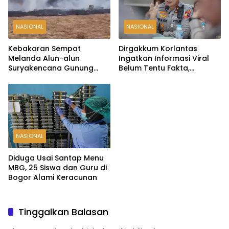
NASIONAL
NASIONAL
Kebakaran Sempat
Dirgakkum Korlantas
Melanda Alun-alun
Ingatkan Informasi Viral
Suryakencana Gunung
Belum Tentu Fakta,
Gede, Api Berhasil
Masyarakat Diminta
Dipadamkan
Waspadai Hoaks
NASIONAL
Diduga Usai Santap Menu
MBG, 25 Siswa dan Guru di
Bogor Alami Keracunan
Tinggalkan Balasan