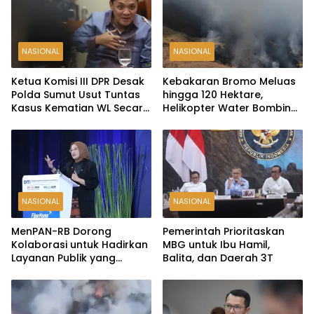
NASIONAL
NASIONAL
Ketua Komisi III DPR Desak
Kebakaran Bromo Meluas
Polda Sumut Usut Tuntas
hingga 120 Hektare,
Kasus Kematian WL Secara
Helikopter Water Bombing
Transparan
Disiagakan
NASIONAL
NASIONAL
MenPAN-RB Dorong
Pemerintah Prioritaskan
Kolaborasi untuk Hadirkan
MBG untuk Ibu Hamil,
Layanan Publik yang
Balita, dan Daerah 3T
Terintegrasi dan Inklusif