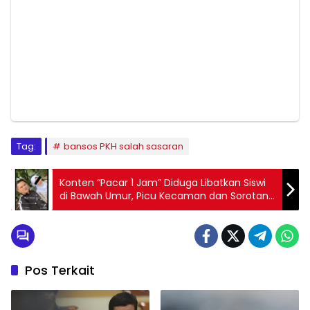
Tag:
bansos PKH salah sasaran
Konten “Pacar 1 Jam” Diduga Libatkan Siswi
di Bawah Umur, Picu Kecaman dan Sorotan
Isu Child Grooming
Pos Terkait