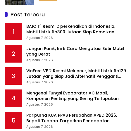
Post Terbaru
BAIC T1 Resmi Diperkenalkan di Indonesia,
1
Mobil Listrik Rp300 Jutaan Siap Ramaikan
Pasar EV
Agustus 7, 2026
Jangan Panik, Ini 5 Cara Mengatasi Setir Mobil
2
yang Berat
Agustus 7, 2026
VinFast VF 2 Resmi Meluncur, Mobil Listrik Rp129
3
Jutaan yang Siap Jadi Alternatif Pengganti
Motor
Agustus 7, 2026
Mengenal Fungsi Evaporator AC Mobil,
4
Komponen Penting yang Sering Terlupakan
Agustus 7, 2026
Paripurna KUA PPAS Perubahan APBD 2026,
5
Bupati Tubaba Targetkan Pendapatan
Daerah Rp820,3 Miliar
Agustus 7, 2026