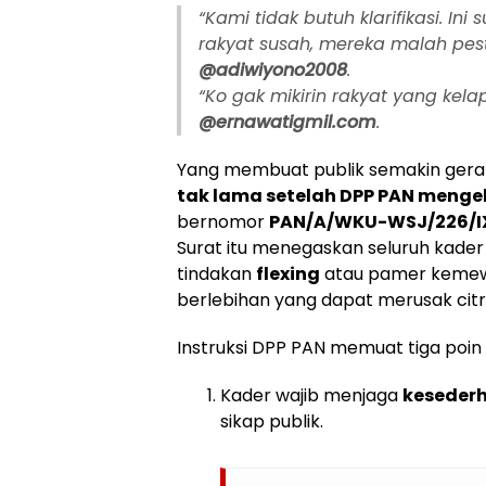
“Kami tidak butuh klarifikasi. In
rakyat susah, mereka malah pesta
@adiwiyono2008
.
“Ko gak mikirin rakyat yang kel
@ernawatigmil.com
.
Yang membuat publik semakin gera
tak lama setelah DPP PAN menge
bernomor
PAN/A/WKU-WSJ/226/I
Surat itu menegaskan seluruh kader
tindakan
flexing
atau pamer kemew
berlebihan yang dapat merusak citra
Instruksi DPP PAN memuat tiga poin
Kader wajib menjaga
keseder
sikap publik.