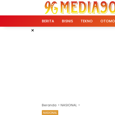
Langsung
ke
konten
BERITA
BISNIS
TEKNO
OTOMO
×
Beranda
NASIONAL
NASIONAL