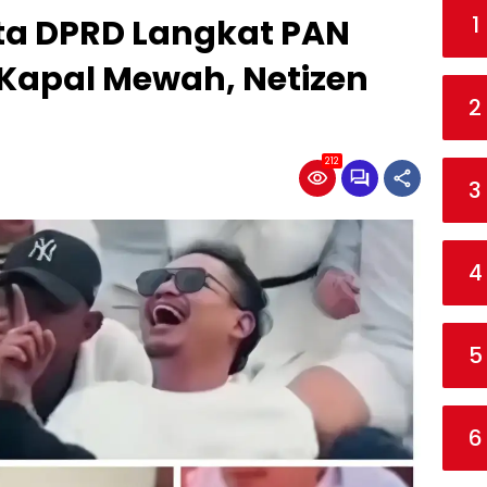
1
ota DPRD Langkat PAN
di Kapal Mewah, Netizen
2
212
3
4
5
6