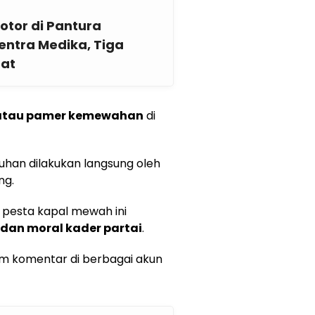
otor di Pantura
ntra Medika, Tiga
pat
atau pamer kemewahan
di
han dilakukan langsung oleh
ng.
 pesta kapal mewah ini
 dan moral kader partai
.
om komentar di berbagai akun