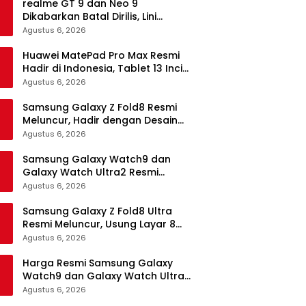
realme GT 9 dan Neo 9
Dikabarkan Batal Dirilis, Lini
Flagship realme Terancam
Agustus 6, 2026
Berakhir?
Huawei MatePad Pro Max Resmi
Hadir di Indonesia, Tablet 13 Inci
Tertipis dan Teringan
Agustus 6, 2026
Samsung Galaxy Z Fold8 Resmi
Meluncur, Hadir dengan Desain
Lebih Pendek dan Lebar
Agustus 6, 2026
Samsung Galaxy Watch9 dan
Galaxy Watch Ultra2 Resmi
Meluncur, Bawa AI, Snapdragon
Agustus 6, 2026
Wear Elite, dan Fitur Kesehatan
Baru
Samsung Galaxy Z Fold8 Ultra
Resmi Meluncur, Usung Layar 8
Inci, Kamera 200MP dan
Agustus 6, 2026
Snapdragon 8 Elite Gen 5
Harga Resmi Samsung Galaxy
Watch9 dan Galaxy Watch Ultra2
di Indonesia, Mulai Rp5,9 Jutaan
Agustus 6, 2026