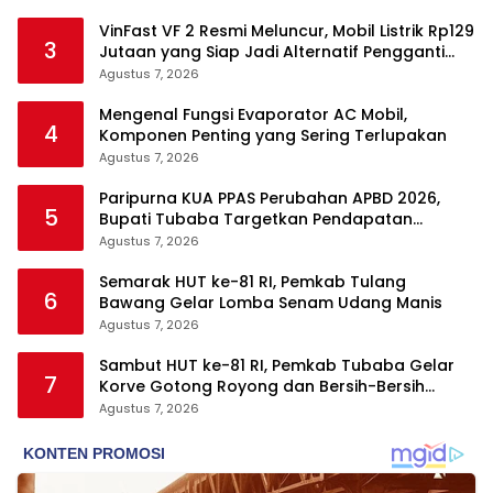
VinFast VF 2 Resmi Meluncur, Mobil Listrik Rp129
3
Jutaan yang Siap Jadi Alternatif Pengganti
Motor
Agustus 7, 2026
Mengenal Fungsi Evaporator AC Mobil,
4
Komponen Penting yang Sering Terlupakan
Agustus 7, 2026
Paripurna KUA PPAS Perubahan APBD 2026,
5
Bupati Tubaba Targetkan Pendapatan
Daerah Rp820,3 Miliar
Agustus 7, 2026
Semarak HUT ke-81 RI, Pemkab Tulang
6
Bawang Gelar Lomba Senam Udang Manis
Agustus 7, 2026
Sambut HUT ke-81 RI, Pemkab Tubaba Gelar
7
Korve Gotong Royong dan Bersih-Bersih
Serentak
Agustus 7, 2026