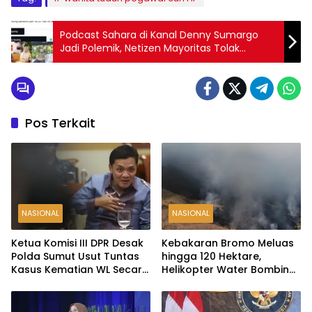
Podcast Sahara di Kanal Denny Sumargo
Jadi Polemik, Netizen Mayoritas Tolak
Penayangan
Pos Terkait
NASIONAL
NASIONAL
Ketua Komisi III DPR Desak
Kebakaran Bromo Meluas
Polda Sumut Usut Tuntas
hingga 120 Hektare,
Kasus Kematian WL Secara
Helikopter Water Bombing
Transparan
Disiagakan