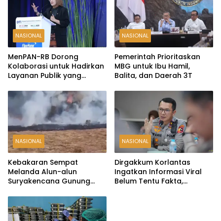
NASIONAL
NASIONAL
MenPAN-RB Dorong
Pemerintah Prioritaskan
Kolaborasi untuk Hadirkan
MBG untuk Ibu Hamil,
Layanan Publik yang
Balita, dan Daerah 3T
Terintegrasi dan Inklusif
NASIONAL
NASIONAL
Kebakaran Sempat
Dirgakkum Korlantas
Melanda Alun-alun
Ingatkan Informasi Viral
Suryakencana Gunung
Belum Tentu Fakta,
Gede, Api Berhasil
Masyarakat Diminta
Dipadamkan
Waspadai Hoaks