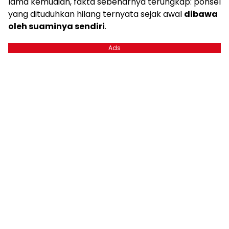
lama kemudian, fakta sebenarnya terungkap: ponsel
yang dituduhkan hilang ternyata sejak awal
dibawa
oleh suaminya sendiri
.
Ads