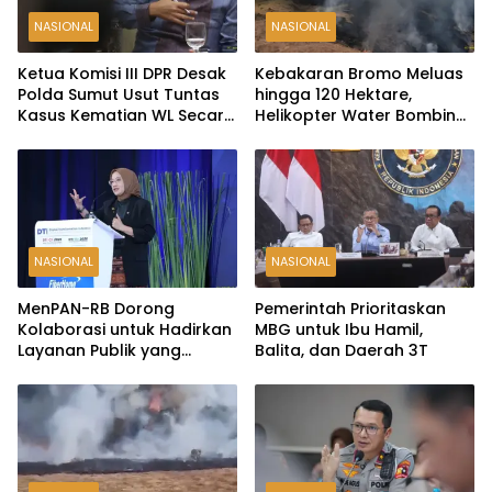
NASIONAL
NASIONAL
Ketua Komisi III DPR Desak
Kebakaran Bromo Meluas
Polda Sumut Usut Tuntas
hingga 120 Hektare,
Kasus Kematian WL Secara
Helikopter Water Bombing
Transparan
Disiagakan
NASIONAL
NASIONAL
MenPAN-RB Dorong
Pemerintah Prioritaskan
Kolaborasi untuk Hadirkan
MBG untuk Ibu Hamil,
Layanan Publik yang
Balita, dan Daerah 3T
Terintegrasi dan Inklusif