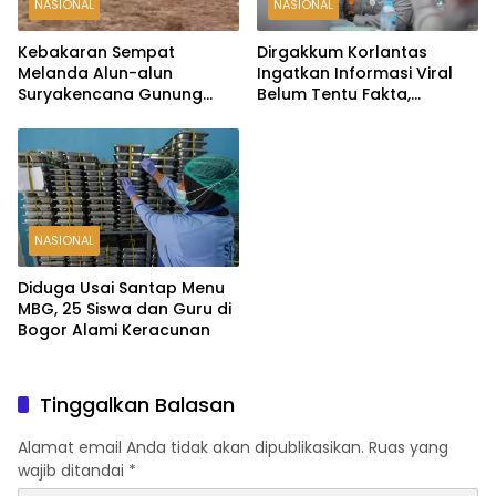
NASIONAL
NASIONAL
Kebakaran Sempat
Dirgakkum Korlantas
Melanda Alun-alun
Ingatkan Informasi Viral
Suryakencana Gunung
Belum Tentu Fakta,
Gede, Api Berhasil
Masyarakat Diminta
Dipadamkan
Waspadai Hoaks
NASIONAL
Diduga Usai Santap Menu
MBG, 25 Siswa dan Guru di
Bogor Alami Keracunan
Tinggalkan Balasan
Alamat email Anda tidak akan dipublikasikan.
Ruas yang
wajib ditandai
*