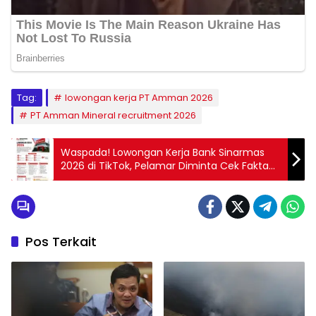
Tag:
lowongan kerja PT Amman 2026
PT Amman Mineral recruitment 2026
Waspada! Lowongan Kerja Bank Sinarmas
2026 di TikTok, Pelamar Diminta Cek Fakta
Sebelum Isi Data Pribadi
Pos Terkait