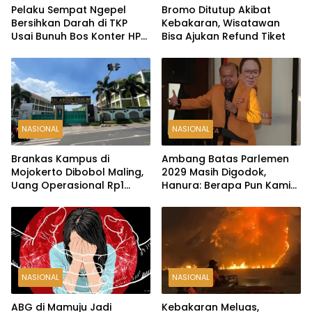
Pelaku Sempat Ngepel
Bromo Ditutup Akibat
Bersihkan Darah di TKP
Kebakaran, Wisatawan
Usai Bunuh Bos Konter HP
Bisa Ajukan Refund Tiket
Ambarawa
NASIONAL
NASIONAL
Brankas Kampus di
Ambang Batas Parlemen
Mojokerto Dibobol Maling,
2029 Masih Digodok,
Uang Operasional Rp1
Hanura: Berapa Pun Kami
Miliar Raib
Siap
NASIONAL
NASIONAL
ABG di Mamuju Jadi
Kebakaran Meluas,