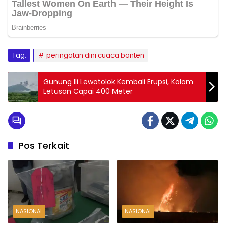
Tag:
peringatan dini cuaca banten
Gunung Ili Lewotolok Kembali Erupsi, Kolom
Letusan Capai 400 Meter
Pos Terkait
NASIONAL
NASIONAL