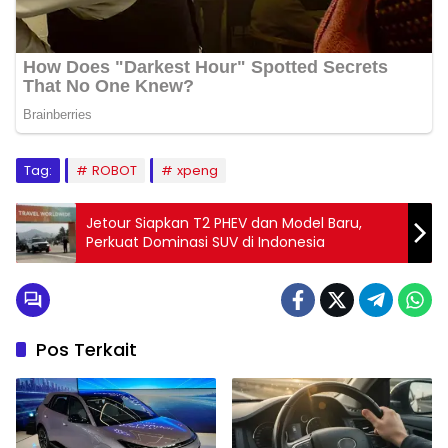
Tag:
ROBOT
xpeng
Jetour Siapkan T2 PHEV dan Model Baru,
Perkuat Dominasi SUV di Indonesia
Pos Terkait