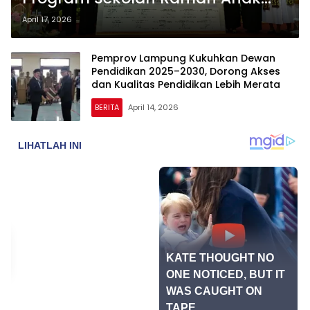
Lewat Sinergi Sekolah dan Orang
April 17, 2026
Tua
Pemprov Lampung Kukuhkan Dewan
Pendidikan 2025–2030, Dorong Akses
dan Kualitas Pendidikan Lebih Merata
BERITA
April 14, 2026