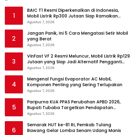
BAIC T1 Resmi Diperkenalkan di Indonesia,
1
Mobil Listrik Rp300 Jutaan Siap Ramaikan
Pasar EV
Agustus 7, 2026
Jangan Panik, Ini 5 Cara Mengatasi Setir Mobil
2
yang Berat
Agustus 7, 2026
VinFast VF 2 Resmi Meluncur, Mobil Listrik Rp129
3
Jutaan yang Siap Jadi Alternatif Pengganti
Motor
Agustus 7, 2026
Mengenal Fungsi Evaporator AC Mobil,
4
Komponen Penting yang Sering Terlupakan
Agustus 7, 2026
Paripurna KUA PPAS Perubahan APBD 2026,
5
Bupati Tubaba Targetkan Pendapatan
Daerah Rp820,3 Miliar
Agustus 7, 2026
Semarak HUT ke-81 RI, Pemkab Tulang
6
Bawang Gelar Lomba Senam Udang Manis