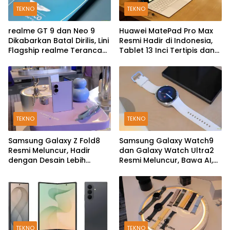
TEKNO
TEKNO
realme GT 9 dan Neo 9
Huawei MatePad Pro Max
Dikabarkan Batal Dirilis, Lini
Resmi Hadir di Indonesia,
Flagship realme Terancam
Tablet 13 Inci Tertipis dan
Berakhir?
Teringan
TEKNO
TEKNO
Samsung Galaxy Z Fold8
Samsung Galaxy Watch9
Resmi Meluncur, Hadir
dan Galaxy Watch Ultra2
dengan Desain Lebih
Resmi Meluncur, Bawa AI,
Pendek dan Lebar
Snapdragon Wear Elite,
dan Fitur Kesehatan Baru
TEKNO
TEKNO