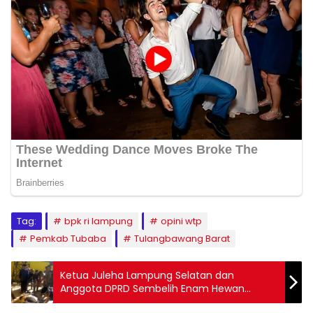
Tag:
bpk ri lampung
opini wtp
Pemkab Tubaba
Tulangbawang Barat
Ketua Juleha Lampung Selatan dan
Anggota DPRD Sembelih Enam Hewan
Kurban pada Iduladha 2026