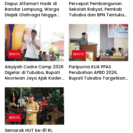
Dapur Alfamart Hadir di
Percepat Pembangunan
Bandar Lampung, Warga
Sekolah Rakyat, Pemkab
Diajak Olahraga hingga
Tubaba dan BPN Tentukan
Belajar Memasak
Titik Koordinat Lahan
BERITA
BERITA
Aisyiyah Cadre Camp 2026
Paripurna KUA PPAS
Digelar di Tubaba, Bupati
Perubahan APBD 2026,
Novriwan Jaya Ajak Kader
Bupati Tubaba Targetkan
Perkuat Sinergi
Pendapatan Daerah
Pembangunan
Rp820,3 Miliar
BERITA
Semarak HUT ke-81 RI,