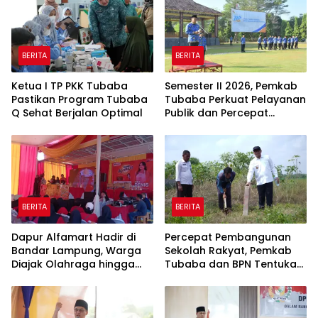
BERITA
BERITA
Ketua I TP PKK Tubaba
Semester II 2026, Pemkab
Pastikan Program Tubaba
Tubaba Perkuat Pelayanan
Q Sehat Berjalan Optimal
Publik dan Percepat
Program Pembangunan
BERITA
BERITA
Dapur Alfamart Hadir di
Percepat Pembangunan
Bandar Lampung, Warga
Sekolah Rakyat, Pemkab
Diajak Olahraga hingga
Tubaba dan BPN Tentukan
Belajar Memasak
Titik Koordinat Lahan