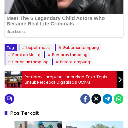
Tag:
bupati mesuji
Gubernur Lampung
Pemkab Mesuji
Pemprov Lampung
Pertanian Lampung
Petani Lampung
Pemprov Lampung Luncurkan Toko Tapis
untuk Percepat Digitalisasi UMKM
Pos Terkait