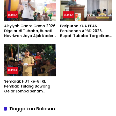
BERITA
BERITA
Aisyiyah Cadre Camp 2026
Paripurna KUA PPAS
Digelar di Tubaba, Bupati
Perubahan APBD 2026,
Novriwan Jaya Ajak Kader
Bupati Tubaba Targetkan
Perkuat Sinergi
Pendapatan Daerah
Pembangunan
Rp820,3 Miliar
BERITA
Semarak HUT ke-81 RI,
Pemkab Tulang Bawang
Gelar Lomba Senam
Udang Manis
Tinggalkan Balasan