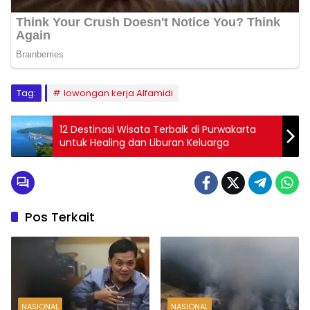
Tag:
lowongan kerja Alfamidi
12 Destinasi Wisata Terbaik di Purwakarta
untuk Healing dan Liburan Keluarga
Pos Terkait
NASIONAL
NASIONAL