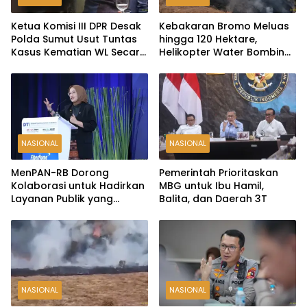
Ketua Komisi III DPR Desak
Kebakaran Bromo Meluas
Polda Sumut Usut Tuntas
hingga 120 Hektare,
Kasus Kematian WL Secara
Helikopter Water Bombing
Transparan
Disiagakan
NASIONAL
NASIONAL
MenPAN-RB Dorong
Pemerintah Prioritaskan
Kolaborasi untuk Hadirkan
MBG untuk Ibu Hamil,
Layanan Publik yang
Balita, dan Daerah 3T
Terintegrasi dan Inklusif
NASIONAL
NASIONAL