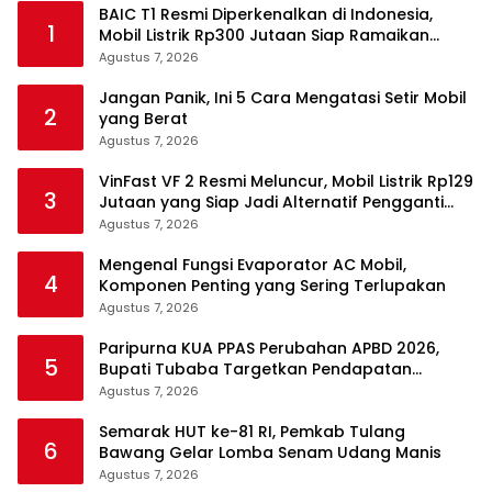
BAIC T1 Resmi Diperkenalkan di Indonesia,
1
Mobil Listrik Rp300 Jutaan Siap Ramaikan
Pasar EV
Agustus 7, 2026
Jangan Panik, Ini 5 Cara Mengatasi Setir Mobil
2
yang Berat
Agustus 7, 2026
VinFast VF 2 Resmi Meluncur, Mobil Listrik Rp129
3
Jutaan yang Siap Jadi Alternatif Pengganti
Motor
Agustus 7, 2026
Mengenal Fungsi Evaporator AC Mobil,
4
Komponen Penting yang Sering Terlupakan
Agustus 7, 2026
Paripurna KUA PPAS Perubahan APBD 2026,
5
Bupati Tubaba Targetkan Pendapatan
Daerah Rp820,3 Miliar
Agustus 7, 2026
Semarak HUT ke-81 RI, Pemkab Tulang
6
Bawang Gelar Lomba Senam Udang Manis
Agustus 7, 2026