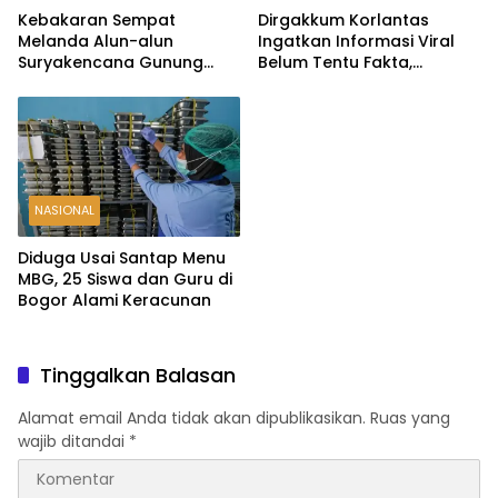
Kebakaran Sempat
Dirgakkum Korlantas
Melanda Alun-alun
Ingatkan Informasi Viral
Suryakencana Gunung
Belum Tentu Fakta,
Gede, Api Berhasil
Masyarakat Diminta
Dipadamkan
Waspadai Hoaks
NASIONAL
Diduga Usai Santap Menu
MBG, 25 Siswa dan Guru di
Bogor Alami Keracunan
Tinggalkan Balasan
Alamat email Anda tidak akan dipublikasikan.
Ruas yang
wajib ditandai
*