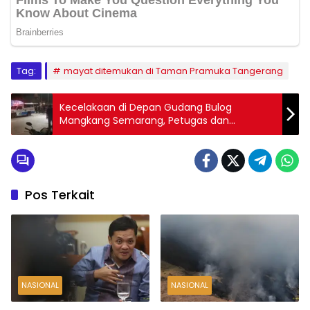
Tag:
mayat ditemukan di Taman Pramuka Tangerang
Kecelakaan di Depan Gudang Bulog
Mangkang Semarang, Petugas dan
Ambulans Siaga di Lokasi
Pos Terkait
NASIONAL
NASIONAL