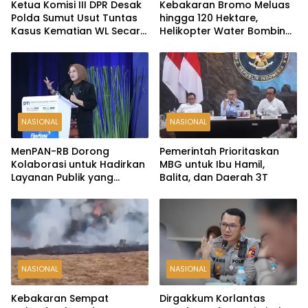
Ketua Komisi III DPR Desak
Kebakaran Bromo Meluas
Polda Sumut Usut Tuntas
hingga 120 Hektare,
Kasus Kematian WL Secara
Helikopter Water Bombing
Transparan
Disiagakan
NASIONAL
NASIONAL
MenPAN-RB Dorong
Pemerintah Prioritaskan
Kolaborasi untuk Hadirkan
MBG untuk Ibu Hamil,
Layanan Publik yang
Balita, dan Daerah 3T
Terintegrasi dan Inklusif
NASIONAL
NASIONAL
Kebakaran Sempat
Dirgakkum Korlantas