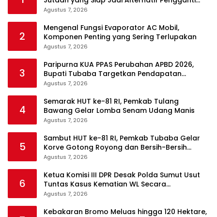
Motor
Agustus 7, 2026
Mengenal Fungsi Evaporator AC Mobil,
2
Komponen Penting yang Sering Terlupakan
Agustus 7, 2026
Paripurna KUA PPAS Perubahan APBD 2026,
3
Bupati Tubaba Targetkan Pendapatan
Daerah Rp820,3 Miliar
Agustus 7, 2026
Semarak HUT ke-81 RI, Pemkab Tulang
4
Bawang Gelar Lomba Senam Udang Manis
Agustus 7, 2026
Sambut HUT ke-81 RI, Pemkab Tubaba Gelar
5
Korve Gotong Royong dan Bersih-Bersih
Serentak
Agustus 7, 2026
Ketua Komisi III DPR Desak Polda Sumut Usut
6
Tuntas Kasus Kematian WL Secara
Transparan
Agustus 7, 2026
Kebakaran Bromo Meluas hingga 120 Hektare,