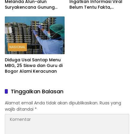
Melanda Alun-alun
Ingatkan Informasi Viral
Suryakencana Gunung
Belum Tentu Fakta,
Gede, Api Berhasil
Masyarakat Diminta
Dipadamkan
Waspadai Hoaks
NASIONAL
Diduga Usai Santap Menu
MBG, 25 Siswa dan Guru di
Bogor Alami Keracunan
Tinggalkan Balasan
Alamat email Anda tidak akan dipublikasikan.
Ruas yang
wajib ditandai
*