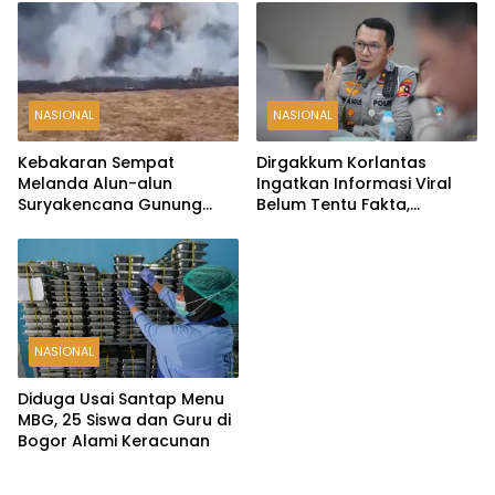
NASIONAL
NASIONAL
Kebakaran Sempat
Dirgakkum Korlantas
Melanda Alun-alun
Ingatkan Informasi Viral
Suryakencana Gunung
Belum Tentu Fakta,
Gede, Api Berhasil
Masyarakat Diminta
Dipadamkan
Waspadai Hoaks
NASIONAL
Diduga Usai Santap Menu
MBG, 25 Siswa dan Guru di
Bogor Alami Keracunan