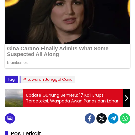
Tag:
tawuran Jonggol Cariu
Update Gunung Semeru: 17 Kali Erupsi
Terdeteksi, Waspada Awan Panas dan Lahar
Pos Terkait