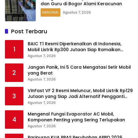
dan Guru di Bogor Alami Keracunan
NASIONAL
Agustus 7, 2026
Post Terbaru
BAIC T1 Resmi Diperkenalkan di Indonesia,
1
Mobil Listrik Rp300 Jutaan Siap Ramaikan
Pasar EV
Agustus 7, 2026
Jangan Panik, Ini 5 Cara Mengatasi Setir Mobil
2
yang Berat
Agustus 7, 2026
VinFast VF 2 Resmi Meluncur, Mobil Listrik Rp129
3
Jutaan yang Siap Jadi Alternatif Pengganti
Motor
Agustus 7, 2026
Mengenal Fungsi Evaporator AC Mobil,
4
Komponen Penting yang Sering Terlupakan
Agustus 7, 2026
Paripurna KUA PPAS Perubahan APBD 2026,