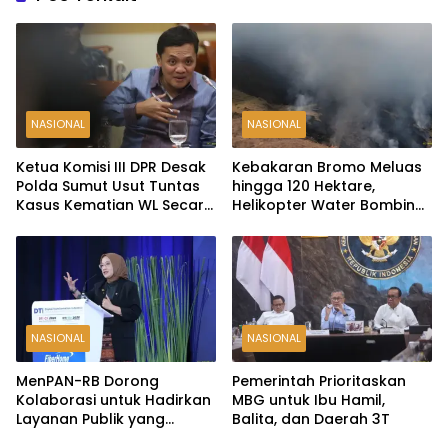
NASIONAL
NASIONAL
Ketua Komisi III DPR Desak
Kebakaran Bromo Meluas
Polda Sumut Usut Tuntas
hingga 120 Hektare,
Kasus Kematian WL Secara
Helikopter Water Bombing
Transparan
Disiagakan
NASIONAL
NASIONAL
MenPAN-RB Dorong
Pemerintah Prioritaskan
Kolaborasi untuk Hadirkan
MBG untuk Ibu Hamil,
Layanan Publik yang
Balita, dan Daerah 3T
Terintegrasi dan Inklusif