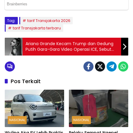
Tag:
tarif Transjakarta 2026
tarif Transjakarta terbaru
Ariana Grande Kecam Trump dan Gedung
Putih Gara-Gara Video Operasi ICE, Sebut
Tidak Manusiawi
Pos Terkait
NASIONAL
NASIONAL
Wuling Aira EV Lebih Praktis,
Pelaku Sempat Ngepel