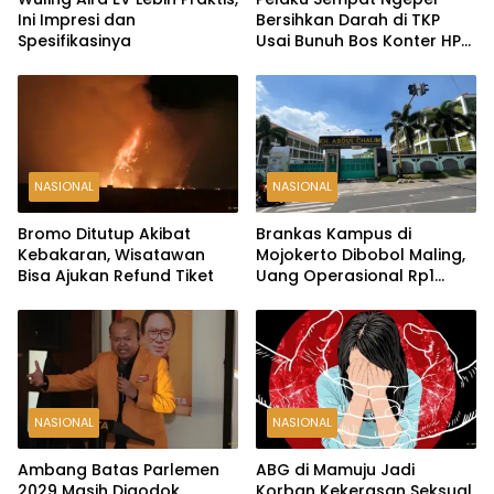
Ini Impresi dan
Bersihkan Darah di TKP
Spesifikasinya
Usai Bunuh Bos Konter HP
Ambarawa
NASIONAL
NASIONAL
Bromo Ditutup Akibat
Brankas Kampus di
Kebakaran, Wisatawan
Mojokerto Dibobol Maling,
Bisa Ajukan Refund Tiket
Uang Operasional Rp1
Miliar Raib
NASIONAL
NASIONAL
Ambang Batas Parlemen
ABG di Mamuju Jadi
2029 Masih Digodok,
Korban Kekerasan Seksual,