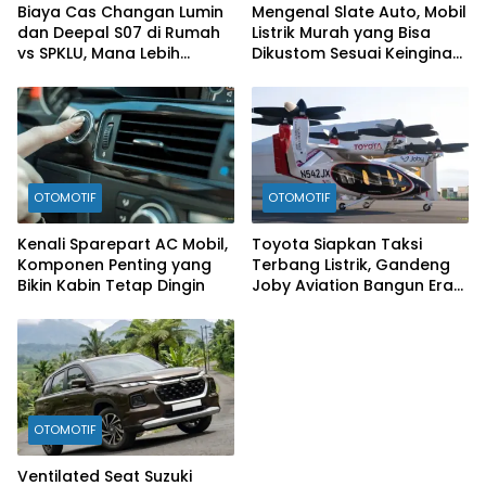
Biaya Cas Changan Lumin
Mengenal Slate Auto, Mobil
dan Deepal S07 di Rumah
Listrik Murah yang Bisa
vs SPKLU, Mana Lebih
Dikustom Sesuai Keinginan
Hemat?
Konsumen
OTOMOTIF
OTOMOTIF
Kenali Sparepart AC Mobil,
Toyota Siapkan Taksi
Komponen Penting yang
Terbang Listrik, Gandeng
Bikin Kabin Tetap Dingin
Joby Aviation Bangun Era
Baru Mobilitas Udara
OTOMOTIF
Ventilated Seat Suzuki