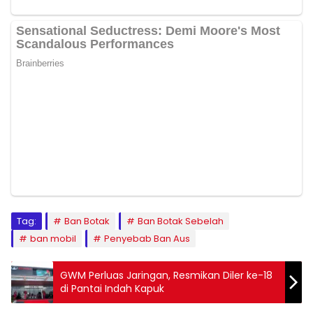
Tag:
Ban Botak
Ban Botak Sebelah
ban mobil
Penyebab Ban Aus
GWM Perluas Jaringan, Resmikan Diler ke-18
di Pantai Indah Kapuk