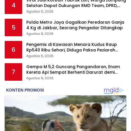
4
Selatan Dapat Dukungan RMD Team, DPRD,
dan Influencer
Agustus 6, 2026
Polda Metro Jaya Gagalkan Peredaran Ganja
5
4 Kg di Jakbar, Seorang Pengedar Ditangkap
Agustus 6, 2026
Pengemis di Kawasan Menara Kudus Raup
6
Rp540 Ribu Sehari, Diduga Paksa Peziarah
hingga Tarik Baju
Agustus 6, 2026
Gempa M 5,2 Guncang Pangandaran, Enam
7
Kereta Api Sempat Berhenti Darurat demi
Keselamatan
Agustus 6, 2026