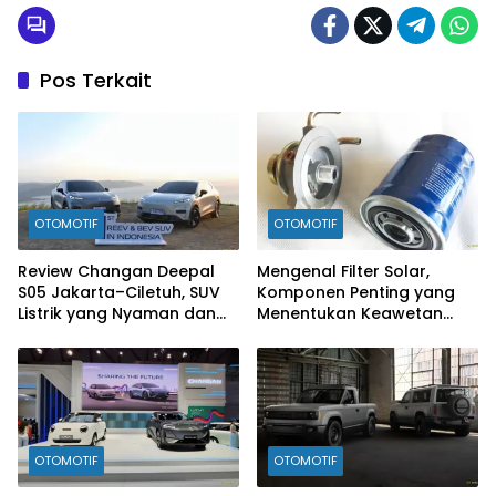
Pos Terkait
OTOMOTIF
OTOMOTIF
Review Changan Deepal
Mengenal Filter Solar,
S05 Jakarta–Ciletuh, SUV
Komponen Penting yang
Listrik yang Nyaman dan
Menentukan Keawetan
Fun to Drive
Mesin Diesel
OTOMOTIF
OTOMOTIF