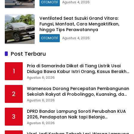
OTOMOTIF
Agustus 4, 2026
Ventilated Seat Suzuki Grand Vitara:
Fungsi, Manfaat, Cara Mengaktifkan,
hingga Tips Perawatannya
OTOMOTIF
Agustus 4, 2026
Post Terbaru
Pria di Samarinda Diikat di Tiang Listrik Usai
1
Diduga Bawa Kabur Istri Orang, Kasus Berakhir
Damai
Agustus 6, 2026
Wamensos Dorong Percepatan Pembangunan
2
Sekolah Rakyat di Probolinggo, Kuansing, dan
Polewali Mandar
Agustus 6, 2026
DPRD Bandar Lampung Soroti Perubahan KUA
3
2026, Pendapatan Naik tapi Belanja
Pembangunan Dipangkas
Agustus 6, 2026
Viral Jadi Korban Tabrak Lari, Warga Lampung