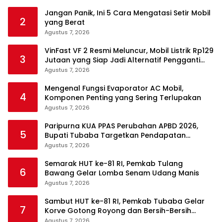
Jangan Panik, Ini 5 Cara Mengatasi Setir Mobil
2
yang Berat
Agustus 7, 2026
VinFast VF 2 Resmi Meluncur, Mobil Listrik Rp129
3
Jutaan yang Siap Jadi Alternatif Pengganti
Motor
Agustus 7, 2026
Mengenal Fungsi Evaporator AC Mobil,
4
Komponen Penting yang Sering Terlupakan
Agustus 7, 2026
Paripurna KUA PPAS Perubahan APBD 2026,
5
Bupati Tubaba Targetkan Pendapatan
Daerah Rp820,3 Miliar
Agustus 7, 2026
Semarak HUT ke-81 RI, Pemkab Tulang
6
Bawang Gelar Lomba Senam Udang Manis
Agustus 7, 2026
Sambut HUT ke-81 RI, Pemkab Tubaba Gelar
7
Korve Gotong Royong dan Bersih-Bersih
Serentak
Agustus 7, 2026