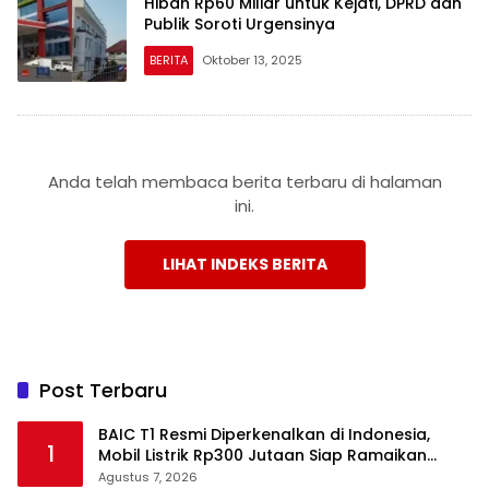
Hibah Rp60 Miliar untuk Kejati, DPRD dan
Publik Soroti Urgensinya
BERITA
Oktober 13, 2025
Anda telah membaca berita terbaru di halaman
ini.
LIHAT INDEKS BERITA
Post Terbaru
BAIC T1 Resmi Diperkenalkan di Indonesia,
1
Mobil Listrik Rp300 Jutaan Siap Ramaikan
Pasar EV
Agustus 7, 2026