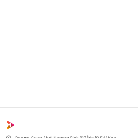
Perum Griya Abdi Negara Blok B10/No.10 BW Kec.