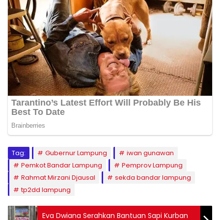
Tag:
Gubernur Lampung
iwan gunawan
Pemkot Bandar Lampung
Pemprov Lampung
Rahmat Mirzani Djausal
sekda bandar lampung
tp2dd lampung
Eva Dwiana Serahkan Bantuan Sapi Kurban