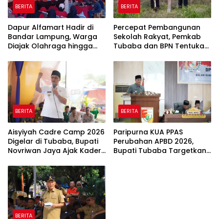
BERITA
BERITA
Dapur Alfamart Hadir di
Percepat Pembangunan
Bandar Lampung, Warga
Sekolah Rakyat, Pemkab
Diajak Olahraga hingga
Tubaba dan BPN Tentukan
Belajar Memasak
Titik Koordinat Lahan
BERITA
BERITA
Aisyiyah Cadre Camp 2026
Paripurna KUA PPAS
Digelar di Tubaba, Bupati
Perubahan APBD 2026,
Novriwan Jaya Ajak Kader
Bupati Tubaba Targetkan
Perkuat Sinergi
Pendapatan Daerah
Pembangunan
Rp820,3 Miliar
BERITA