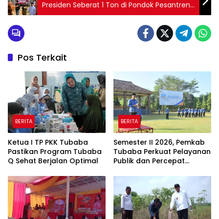
Presiden Seberat 1 Ton di Pondok Pesantren
Madarijul Ulum
Pos Terkait
BERITA
BERITA
Ketua I TP PKK Tubaba
Semester II 2026, Pemkab
Pastikan Program Tubaba
Tubaba Perkuat Pelayanan
Q Sehat Berjalan Optimal
Publik dan Percepat
Program Pembangunan