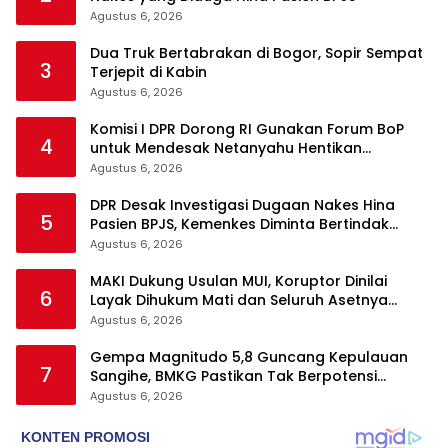
Agustus 6, 2026
Dua Truk Bertabrakan di Bogor, Sopir Sempat
3
Terjepit di Kabin
Agustus 6, 2026
Komisi I DPR Dorong RI Gunakan Forum BoP
4
untuk Mendesak Netanyahu Hentikan
Serangan ke Gaza
Agustus 6, 2026
DPR Desak Investigasi Dugaan Nakes Hina
5
Pasien BPJS, Kemenkes Diminta Bertindak
Tegas
Agustus 6, 2026
MAKI Dukung Usulan MUI, Koruptor Dinilai
6
Layak Dihukum Mati dan Seluruh Asetnya
Dirampas
Agustus 6, 2026
Gempa Magnitudo 5,8 Guncang Kepulauan
7
Sangihe, BMKG Pastikan Tak Berpotensi
Tsunami
Agustus 6, 2026