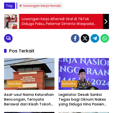
Tag:
lowongan kerja Honda
Lowongan Kerja Alfamidi Viral di TikTok
Diduga Palsu, Pelamar Diminta Waspadai
Pengumpulan Data Pribadi
Pos Terkait
NASIONAL
NASIONAL
Asal-usul Nama Kelurahan
Legislator Desak Sanksi
Bencongan, Ternyata
Tegas bagi Oknum Nakes
Berawal dari Kisah Tokoh
yang Diduga Hina Pasien
Dermawan
BPJS