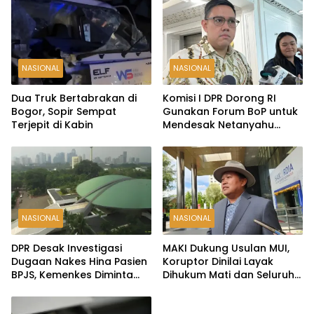
NASIONAL
NASIONAL
Dua Truk Bertabrakan di
Komisi I DPR Dorong RI
Bogor, Sopir Sempat
Gunakan Forum BoP untuk
Terjepit di Kabin
Mendesak Netanyahu
Hentikan Serangan ke
Gaza
NASIONAL
NASIONAL
DPR Desak Investigasi
MAKI Dukung Usulan MUI,
Dugaan Nakes Hina Pasien
Koruptor Dinilai Layak
BPJS, Kemenkes Diminta
Dihukum Mati dan Seluruh
Bertindak Tegas
Asetnya Dirampas