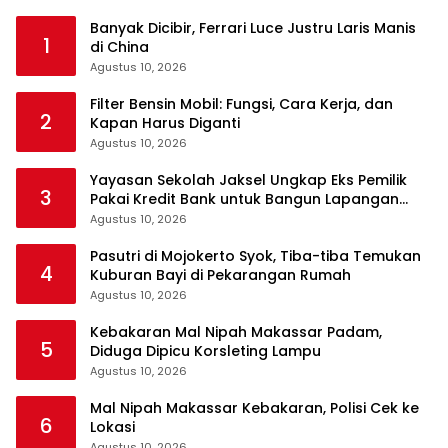
Banyak Dicibir, Ferrari Luce Justru Laris Manis
1
di China
Agustus 10, 2026
Filter Bensin Mobil: Fungsi, Cara Kerja, dan
2
Kapan Harus Diganti
Agustus 10, 2026
Yayasan Sekolah Jaksel Ungkap Eks Pemilik
3
Pakai Kredit Bank untuk Bangun Lapangan
Padel
Agustus 10, 2026
Pasutri di Mojokerto Syok, Tiba-tiba Temukan
4
Kuburan Bayi di Pekarangan Rumah
Agustus 10, 2026
Kebakaran Mal Nipah Makassar Padam,
5
Diduga Dipicu Korsleting Lampu
Agustus 10, 2026
Mal Nipah Makassar Kebakaran, Polisi Cek ke
6
Lokasi
Agustus 10, 2026