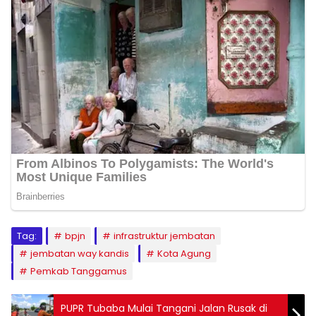
Tag:
bpjn
infrastruktur jembatan
jembatan way kandis
Kota Agung
Pemkab Tanggamus
PUPR Tubaba Mulai Tangani Jalan Rusak di