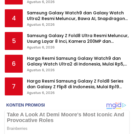
Agustus 6, 2026
Samsung Galaxy Watch9 dan Galaxy Watch
4
Ultra2 Resmi Meluncur, Bawa AI, Snapdragon
Wear Elite, dan Fitur Kesehatan Baru
Agustus 6, 2026
Samsung Galaxy Z Fold8 Ultra Resmi Meluncur,
5
Usung Layar 8 Inci, Kamera 200MP dan
Snapdragon 8 Elite Gen 5
Agustus 6, 2026
Harga Resmi Samsung Galaxy Watch9 dan
6
Galaxy Watch Ultra2 di Indonesia, Mulai Rp5,9
Jutaan
Agustus 6, 2026
Harga Resmi Samsung Galaxy Z Fold8 Series
7
dan Galaxy Z Flip8 di Indonesia, Mulai Rp19
Jutaan
Agustus 6, 2026