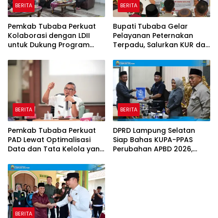
BERITA
BERITA
Pemkab Tubaba Perkuat
Bupati Tubaba Gelar
Kolaborasi dengan LDII
Pelayanan Peternakan
untuk Dukung Program
Terpadu, Salurkan KUR dan
Prioritas Daerah
Sosialisasikan BPJS
Ketenagakerjaan
BERITA
BERITA
Pemkab Tubaba Perkuat
DPRD Lampung Selatan
PAD Lewat Optimalisasi
Siap Bahas KUPA-PPAS
Data dan Tata Kelola yang
Perubahan APBD 2026,
Akuntabel
Program Pembangunan
Jadi Prioritas
BERITA