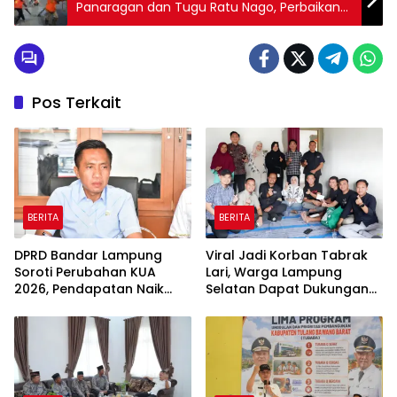
Panaragan dan Tugu Ratu Nago, Perbaikan
Permanen Diusulkan ke Provinsi
Pos Terkait
BERITA
BERITA
DPRD Bandar Lampung
Viral Jadi Korban Tabrak
Soroti Perubahan KUA
Lari, Warga Lampung
2026, Pendapatan Naik
Selatan Dapat Dukungan
tapi Belanja Pembangunan
RMD Team, DPRD, dan
Dipangkas
Influencer