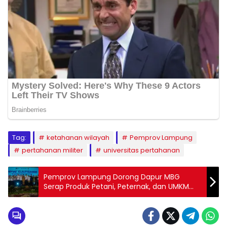
Tag:
ketahanan wilayah
Pemprov Lampung
pertahanan militer
universitas pertahanan
Pemprov Lampung Dorong Dapur MBG
Serap Produk Petani, Peternak, dan UMKM
Lokal