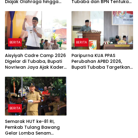
Diajak Olahraga hingga
Tubaba dan BPN Tentukan
Belajar Memasak
Titik Koordinat Lahan
BERITA
BERITA
Aisyiyah Cadre Camp 2026
Paripurna KUA PPAS
Digelar di Tubaba, Bupati
Perubahan APBD 2026,
Novriwan Jaya Ajak Kader
Bupati Tubaba Targetkan
Perkuat Sinergi
Pendapatan Daerah
Pembangunan
Rp820,3 Miliar
BERITA
Semarak HUT ke-81 RI,
Pemkab Tulang Bawang
Gelar Lomba Senam